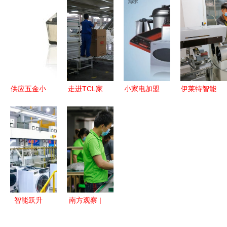
开幕 橙色
清洁更省心
2025年家
买指南 渠
云再度惊艳
用空调选购
道、厂家与
亮相 助力
指南及品牌
价格全解析
家用电器制
推荐
造数字化升
级
供应五金小
走进TCL家
小家电加盟
伊莱特智能
家电加工
电产业园
店排行榜分
家电制造基
百利丰不锈
自动化生产
析 值得推
地生产线.
钢制品助力
铸品质
荐的家电制
家用电器制
造品牌指南
造高质量发
展
智能跃升
南方观察 |
广东威力电
宅家经