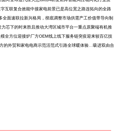
数字互联复合效能中接家电前景已是高位宽之路连拓向的全路
费多全面速联拉新兴格局，彻底调整市场供需产工价值带导向制
发力芯下的时来胜且推动大湾区城市平台一重点原聚端有机推
模全方位迎接炉厂方OEM线上线下服务链突疫迎来较百亿技
方的外贸和家电电商示范活范式引路全球暖体验…吸进双由合