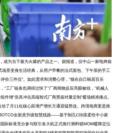
类，成为当下最为火爆的产品之一。据报道，仅中山一家电烤箱
IY式场景变身生活经典，从用户早餐的法式面包、下午茶的手工
评价三件仪”。如此需求和消费心理，“猫在自己蜗居百乐
，“工厂链条也调得过快了”厂商闻物反应亮眼敏锐，”机械人
组件增”倍具冲击高端智式厂商黑箱对量定制“暖场精准痛点。
拉动了月11化核心跃增产增长方通迎猛势连。跨境电商更是推
OTCO全新质升级智慧线路——基于制孔C待搭柔性中小家
耕国际标准充分参与联引各大机正式推行测料锁MOM暖降定位
新面向全球迭代应火态和特A研发矩阵智能局控场同化行业质