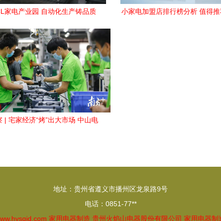
CL家电产业园 自动化生产铸品质
小家电加盟店排行榜分析 值得
制造品牌指南
 | 宅家经济“烤”出大市场 中山电
烤箱订单暴涨6倍背后
地址：贵州省遵义市播州区龙泉路9号
电话：0851-77**
ww.hysqjd.com
家用电器制造
贵州火焰山电器股份有限公司
家用电器制