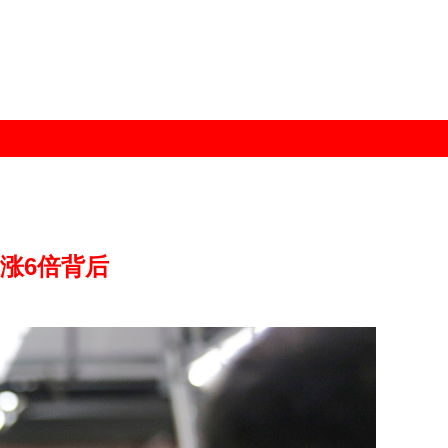
暴涨6倍背后