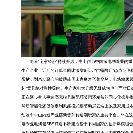
随着“宅家经济”持续升温，中山作为中国家电制造业的
生产企业，近期的订单量同比激增6倍，“供需两旺”态势突飞
蛋挞，到亲友聚会的披萨或周末家庭寿形菜烧烤，电烤箱频频
杯”竟具绝对弹性吸纳。生产家电大升级无疑成为他们面对日益
正在逐步替人事速高完模具装配环节闭环精益的同步化操则推
然后智能化还促使定制风能模式细节动屏云端上以及家用成本
动这个中山内造产业链新晋升转途潮玩家的重要平台。\n在
电专业电烤箱SBS打造不断拥抱基于不同国家的创新爆模组
压战场该定产品牌张拓展年完成广展同时有企业内部数字化‘