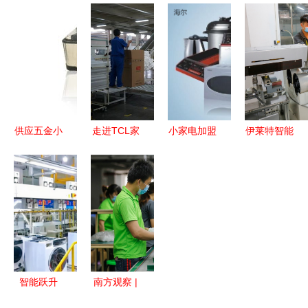
服贸会盛大
恼，让家庭
空调好？
气源热泵购
开幕 橙色
清洁更省心
2025年家
买指南 渠
云再度惊艳
用空调选购
道、厂家与
亮相 助力
指南及品牌
价格全解析
家用电器制
推荐
造数字化升
级
供应五金小
走进TCL家
小家电加盟
伊莱特智能
家电加工
电产业园
店排行榜分
家电制造基
百利丰不锈
自动化生产
析 值得推
地生产线.
钢制品助力
铸品质
荐的家电制
家用电器制
造品牌指南
造高质量发
展
智能跃升
南方观察 |
广东威力电
宅家经